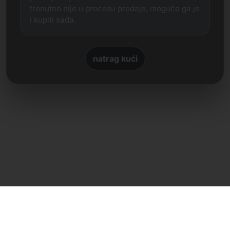
trenutno nije u procesu prodaje, moguće ga je
i kupiti sada.
natrag kući
Izravan kontakt