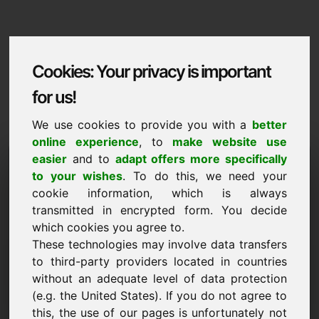
Cookies: Your privacy is important
for us!
We use cookies to provide you with a
better
online experience
, to
make website use
Domaininformation
easier
and to
adapt offers more specifically
to your wishes
. To do this, we need your
Domaininformation | Hrvatski
cookie information, which is always
transmitted in encrypted form. You decide
Posebna cijena: 3.500,00 Euro (bez PDV-a)
which cookies you agree to.
These technologies may involve data transfers
NOVO
Atraktivne alternative domena izravno na Find-Your-
to third-party providers located in countries
Domain.eu
without an adequate level of data protection
otkrijte ->
(e.g. the United States). If you do not agree to
this, the use of our pages is unfortunately not